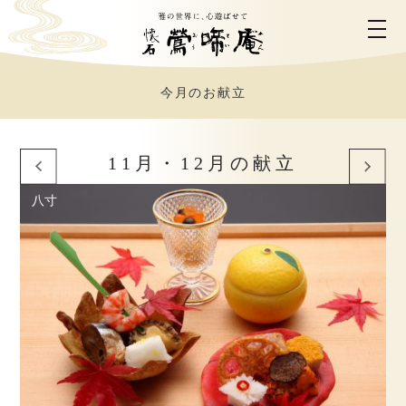
今月のお献立
ホーム
鶯啼庵について
11月・12月の献立
八寸
お料理のご案内
お部屋のご案内
ご利用シーン
営業時間・アクセス