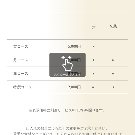
旬菜
雪コース
5,000円
●
●
月コース
7,000円
●
●
●
花コース
9,000円
●
●
●
スクロールできます
特撰コース
12,000円
●
●
●
※表示価格に別途サービス料(10%)を賜ります。
仕入れの都合による若干の変更をご了承ください。
苦手な食材などございましたらなんなりとお申し付けくださいませ