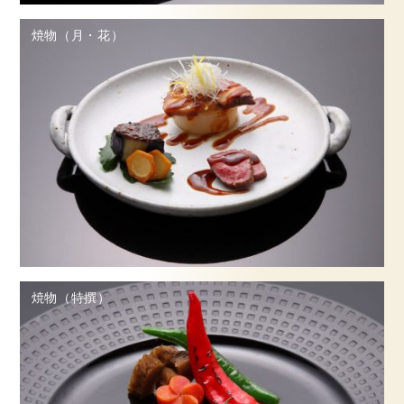
焼物（月・花）
焼物（特撰）