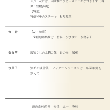
※月・花には、国産和牛ひと口ステーキが付きます（画
像：焼物参照）
【特選】
特撰和牛のステーキ 彩り野菜
進 肴
【花・特選】
三宝饅頭銀餡掛け 特製ふかひれ餡 糸唐辛子
御食事
若狭ぐじの土鍋ご飯 香の物 留椀
水菓子
酒粕の淡雪羹 フィグラムソース掛け 冬至羊羹を
添えて
鶯啼庵料理長 安澤 誠一 謹製