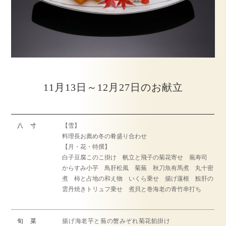
11月13日～12月27日のお献立
八 寸
【雪】
料理長お薦め冬の肴盛り合わせ
【月・花・特撰】
白子豆腐このこ掛け 帆立と飛子の菊花寄せ 蕪寿司
からすみ小芋 鳥肝松風 菊蕪 秋刀魚有馬煮 丸十密
煮 柿と占地の和え物 いくら乗せ 揚げ蓮根 鮟肝の
雲丹焼きトリュフ乗せ 煮貝と巻海老の青竹串打ち
旬 菜
揚げ海老芋と蕪の蟹みぞれ菊花餡掛け