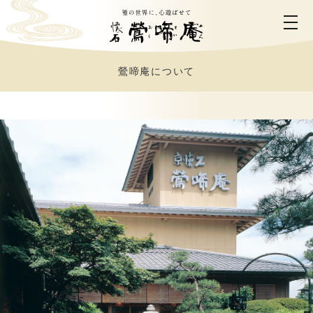
鶯啼庵について
ホーム
鶯啼庵について
お料理のご案内
お部屋のご案内
ご利用シーン
営業時間・アクセス