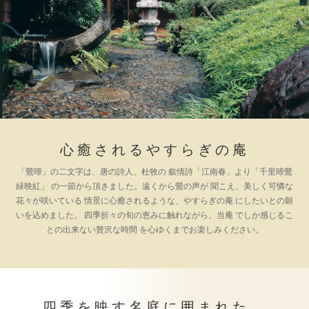
ご予約・お問合せ
採用情報
企業情報
サイトマップ
心癒されるやすらぎの庵
「鶯啼」の二文字は、唐の詩人、杜牧の
叙情詩「江南春」より「千里啼鶯
緑映紅」
の一節から頂きました。遠くから鶯の声が
聞こえ、美しく可憐な
花々が咲いている
情景に心癒されるような、やすらぎの庵
にしたいとの願
いを込めました。
四季折々の旬の恵みに触れながら、当庵
でしか感じるこ
との出来ない贅沢な時間
を心ゆくまでお楽しみください。
四季を映す名庭に囲まれた、