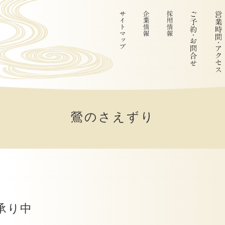
鶯のさえずり
承り中