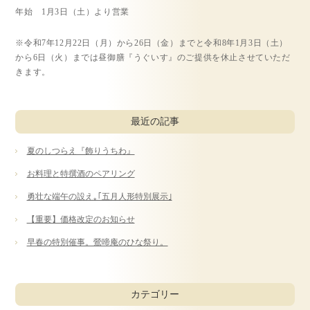
年始 1月3日（土）より営業
ご予約・お問合せ
※令和7年12月22日（月）から26日（金）までと令和8年1月3日（土）
から6日（火）までは昼御膳『うぐいす』のご提供を休止させていただ
きます。
採用情報
企業情報
サイトマップ
最近の記事
夏のしつらえ『飾りうちわ』
お料理と特撰酒のペアリング
勇壮な端午の設え｡｢五月人形特別展示｣
【重要】価格改定のお知らせ
早春の特別催事。鶯啼庵のひな祭り。
カテゴリー