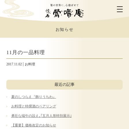
お知らせ
ホーム
鶯啼庵について
11月の一品料理
2017.11.02
お料理
お料理のご案内
最近の記事
お部屋のご案内
夏のしつらえ『飾りうちわ』
ご利用シーン
お料理と特撰酒のペアリング
勇壮な端午の設え｡｢五月人形特別展示｣
営業時間・アクセス
【重要】価格改定のお知らせ