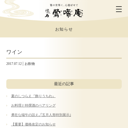
お知らせ
ホーム
鶯啼庵について
ワイン
2017.07.12
お飲物
お料理のご案内
最近の記事
お部屋のご案内
夏のしつらえ『飾りうちわ』
ご利用シーン
お料理と特撰酒のペアリング
勇壮な端午の設え｡｢五月人形特別展示｣
営業時間・アクセス
【重要】価格改定のお知らせ