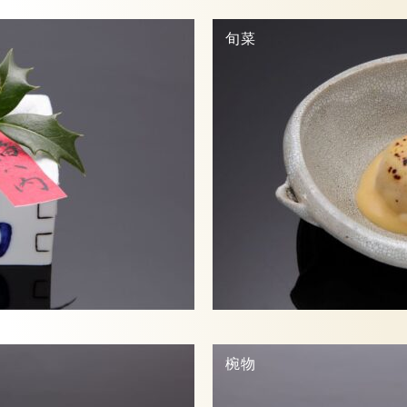
旬菜
椀物