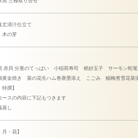
鮮魚 三種取り合せ
真丈清汁仕立て
 木の芽
】
貝 赤貝 分葱のてっぱい 小稲荷寿司 袱紗玉子 サーモン
鶏黄金焼き 菜の花生ハム巻唐墨添え こごみ 鰯梅煮雪花菜
・特撰】
コースの内容に下記もつきます
蕪蒸し
・月・花】