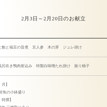
2月3日～2月20日のお献立
と鮑と福豆の旨煮 京人参 木の芽 ジュレ掛け
風呂吹き鴨肉射込み 特製白味噌たれ掛け 振り柚子
・月】
鮮魚の小鉢盛り
・特撰】