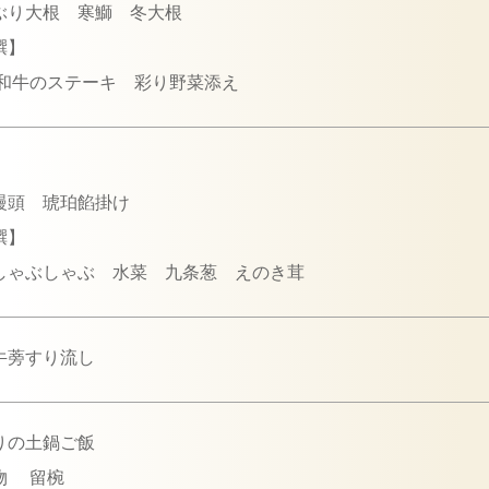
ぶり大根 寒鰤 冬大根
撰】
和牛のステーキ 彩り野菜添え
】
饅頭 琥珀餡掛け
撰】
しゃぶしゃぶ 水菜 九条葱 えのき茸
牛蒡すり流し
りの土鍋ご飯
物 留椀