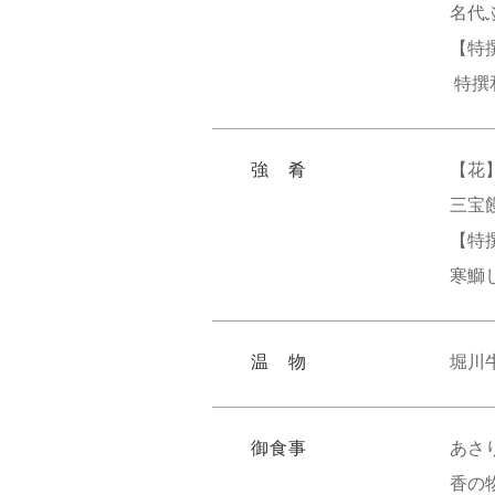
名代
【特
特撰
強 肴
【花
三宝
【特
寒鰤
温 物
堀川
御食事
あさ
香の