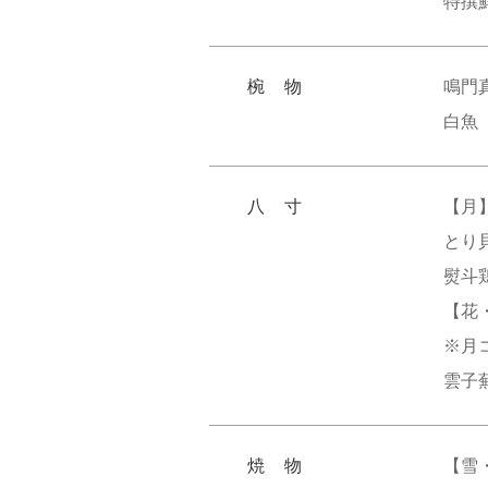
特撰
椀 物
鳴門
白魚
八 寸
【月
とり
熨斗
【花
※月
雲子
焼 物
【雪