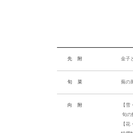
先 附
金子
旬 菜
蕪の
向 附
【雪
旬の
【花