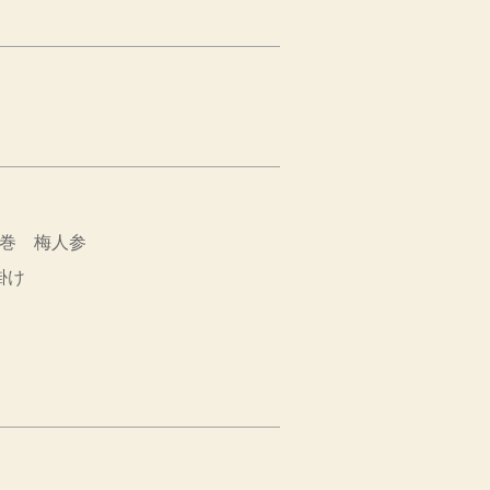
蛇篭巻 梅人参
掛け