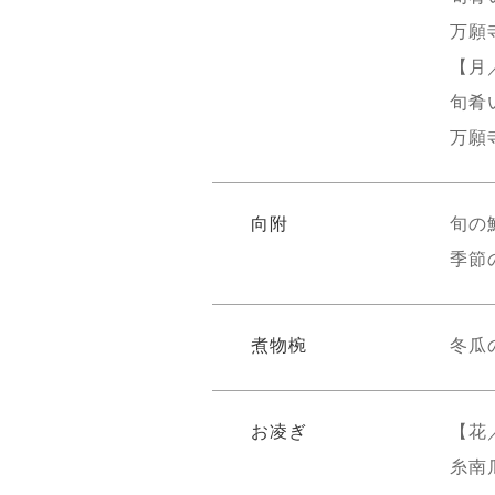
万願
【月
旬肴
万願
向附
旬の
季節
煮物椀
冬瓜
お凌ぎ
【花
糸南