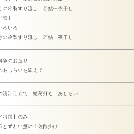
寺の冷製すり流し 若鮎一夜干し
／雪】
いろいろ
寺の冷製すり流し 若鮎一夜干し
鮮魚のお造り
のあしらいを添えて
の清汁仕立て 鱧葛打ち あしらい
／特撰】のみ
瓜とずわい蟹の土佐酢掛け