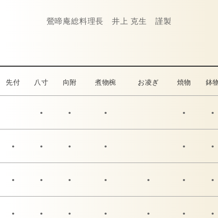
鶯啼庵総料理長 井上 克生 謹製
先付
八寸
向附
煮物椀
お凌ぎ
焼物
鉢
●
●
●
●
●
●
●
●
●
●
●
●
●
●
●
●
●
●
●
●
●
●
●
●
●