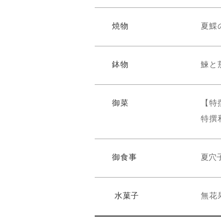
焼物
夏鰈
鉢物
鰊と
御菜
【特
特撰
御食事
夏穴
水菓子
無花