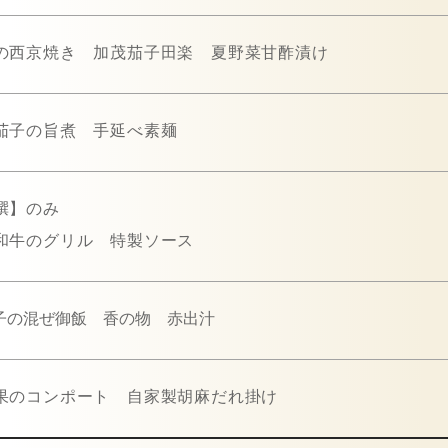
の西京焼き 加茂茄子田楽 夏野菜甘酢漬け
茄子の旨煮 手延べ素麺
撰】のみ
和牛のグリル 特製ソース
子の混ぜ御飯 香の物 赤出汁
果のコンポート 自家製胡麻だれ掛け