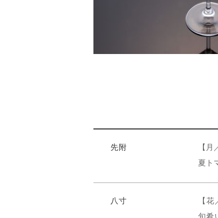
先附
【月
夏ト
八寸
【花
旬肴