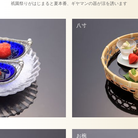
祇園祭りがはじまると夏本番、ギヤマンの器が涼を誘います
八寸
お椀