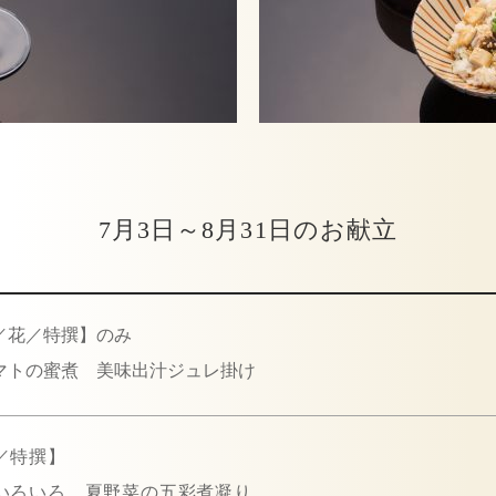
7月3日～8月31日のお献立
／花／特撰】のみ
マトの蜜煮 美味出汁ジュレ掛け
／特撰】
いろいろ 夏野菜の五彩煮凝り