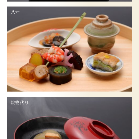
八寸
焼物代り