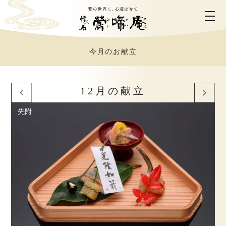
今月のお献立
ホーム
鶯啼庵について
12月の献立
先附
お料理のご案内
お部屋のご案内
ご利用シーン
営業時間・アクセス