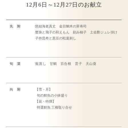
12月6日～12月27日のお献立
先 附
慈姑海老真丈 金目鯛木の芽寿司
蟹身と飛子の和えもん 刻み柚子 土佐酢ジュレ掛け
子持昆布と黒豆の松葉刺し
旬 菜
蕪蒸し 甘鯛 百合根 雲子 天山葵
向 附
【雪・月】
旬の鮮魚の小鉢盛り
【花・特撰】
特選鮮魚 三種取り合せ