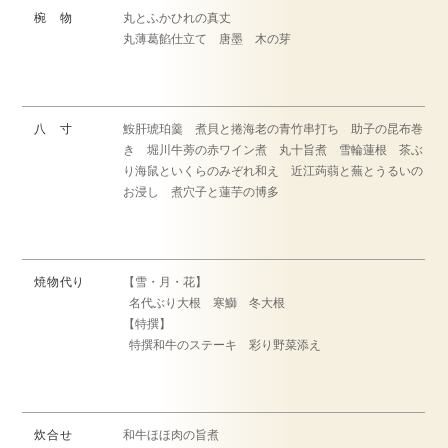
椀 物
丸とふかひれの真丈
丸薄葛餡仕立て 唐墨 木の芽
八 寸
鮟肝琥珀羹 煮貝と捲海老の青竹串打ち 助子の昆布巻
き 堀川牛蒡の赤ワイン煮 丸十旨煮 雪輪蓮根 茶ぶ
り海鼠といくらのみぞれ和え 近江蒟蒻と蕪とうるいの
お浸し 煮穴子と蓮芋の博多
焼物代り
【雪・月・花】
名代ぶり大根 寒鰤 冬大根
【特撰】
特撰和牛のステーキ 彩り野菜添え
炊合せ
和牛ほほ肉の旨煮