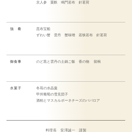
京人参 粟麩 鳴門若布 針茗荷
強 肴
昆布宝船
ずわい蟹 雲丹 蟹味噌 若狭若布 針茗荷
御食事
のど黒と雲丹の土鍋ご飯 香の物 留椀
水菓子
冬苺の水晶羹
甲州葡萄の雪見団子
酒粕とマスカルポーネチーズのババロア
料理長 安澤誠一 謹製