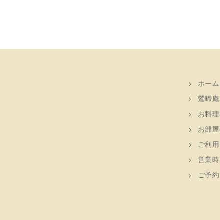
ホーム
鶯啼庵
お料理
お部屋
ご利用
営業時
ご予約