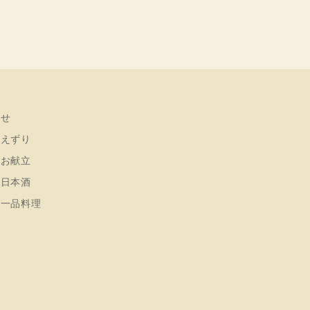
らせ
さえずり
のお献立
の日本酒
の一品料理