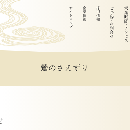
鶯のさえずり
せ