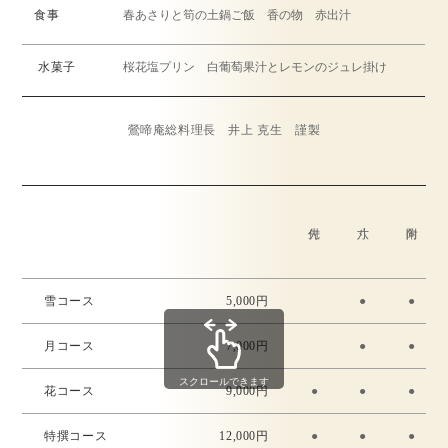
食事
春あさりと筍の土鍋ご飯 香の物 赤出汁
水菓子
桜花塩プリン 白葡萄果汁とレモンのジュレ掛け
鶯啼庵総料理長 井上 克生 謹製
雪コース
5,000円
●
●
月コース
7,000円
●
●
スクロールできます
花コース
9,000円
●
●
●
特撰コース
12,000円
●
●
●