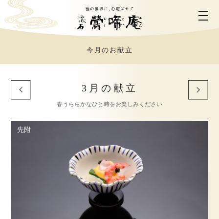
今月のお献立
ホーム
鶯啼庵について
3月の献立
春うららかなひと時をお楽しみください
お料理のご案内
先附
お部屋のご案内
ご利用シーン
営業時間・アクセス