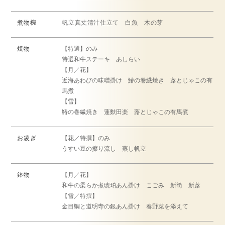
煮物椀
帆立真丈清汁仕立て 白魚 木の芽
焼物
【特選】のみ
特選和牛ステーキ あしらい
【月／花】
近海あわびの味噌掛け 鰆の巻繊焼き 蕗とじゃこの有
馬煮
【雪】
鰆の巻繊焼き 蓬麩田楽 蕗とじゃこの有馬煮
お凌ぎ
【花／特撰】のみ
うすい豆の擦り流し 蒸し帆立
鉢物
【月／花】
和牛の柔らか煮琥珀あん掛け こごみ 新筍 新蕗
【雪／特撰】
金目鯛と道明寺の銀あん掛け 春野菜を添えて