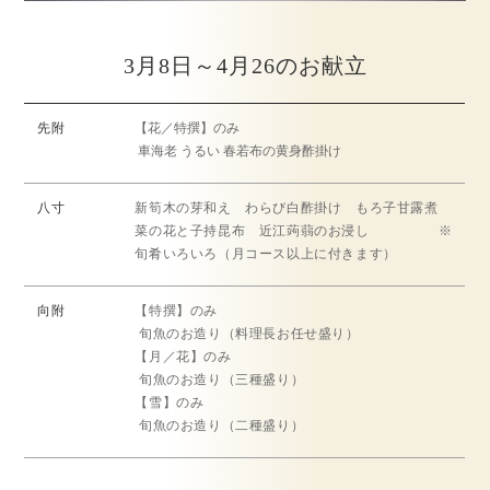
3月8日～4月26のお献立
先附
【花／特撰】のみ
車海老 うるい 春若布の黄身酢掛け
八寸
新筍木の芽和え わらび白酢掛け もろ子甘露煮
菜の花と子持昆布 近江蒟蒻のお浸し ※
旬肴いろいろ（月コース以上に付きます）
向附
【特撰】のみ
旬魚のお造り（料理長お任せ盛り）
【月／花】のみ
旬魚のお造り（三種盛り）
【雪】のみ
旬魚のお造り（二種盛り）