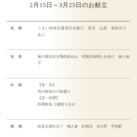
2月15日～3月25日のお献立
先 附
うすい利休豆腐雲丹衣揚げ 雲丹 山葵 美味出汁
あん
旬 菜
蕪の風呂吹き鴨肉射込み 特製白味噌たれ掛け 振り柚
子
向 附
【雪・月】
旬の鮮魚の小鉢盛り
【花・特撰】
特撰鮮魚 三種取り合せ
椀 物
蛤真丈潮仕立て 梅人参 針独活 木の芽 手毬麩