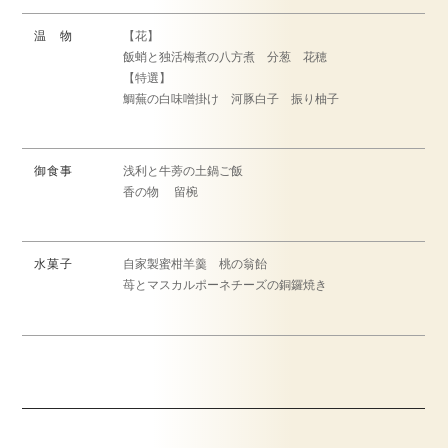
温 物
【花】
飯蛸と独活梅煮の八方煮 分葱 花穂
【特選】
鯛蕪の白味噌掛け 河豚白子 振り柚子
御食事
浅利と牛蒡の土鍋ご飯
香の物 留椀
水菓子
自家製蜜柑羊羹 桃の翁飴
苺とマスカルポーネチーズの銅鑼焼き