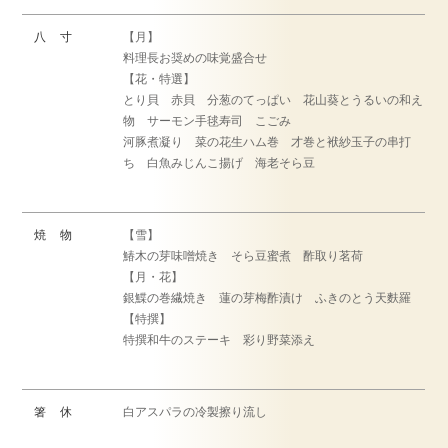
八 寸
【月】
料理長お奨めの味覚盛合せ
【花・特選】
とり貝 赤貝 分葱のてっぱい 花山葵とうるいの和え
物 サーモン手毬寿司 こごみ
河豚煮凝り 菜の花生ハム巻 才巻と袱紗玉子の串打
ち 白魚みじんこ揚げ 海老そら豆
焼 物
【雪】
鰆木の芽味噌焼き そら豆蜜煮 酢取り茗荷
【月・花】
銀鰈の巻繊焼き 蓮の芽梅酢漬け ふきのとう天麩羅
【特撰】
特撰和牛のステーキ 彩り野菜添え
箸 休
白アスパラの冷製擦り流し