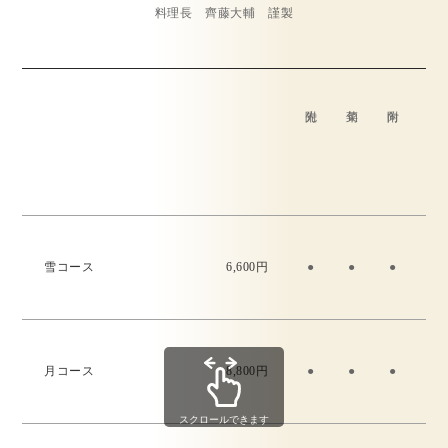
料理長 齊藤大輔 謹製
雪コース
6,600円
●
●
●
月コース
8,800円
●
●
●
●
スクロールできます