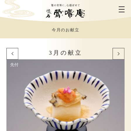
今月のお献立
ホーム
鶯啼庵について
3月の献立
先付
お料理のご案内
お部屋のご案内
ご利用シーン
営業時間・アクセス