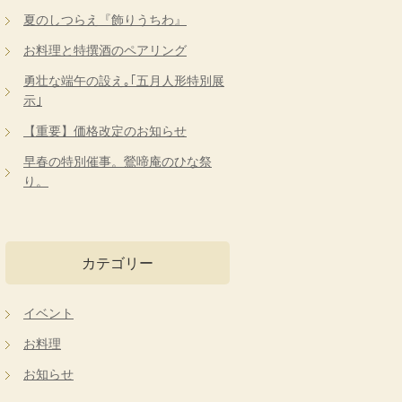
夏のしつらえ『飾りうちわ』
お料理と特撰酒のペアリング
勇壮な端午の設え｡｢五月人形特別展
示｣
【重要】価格改定のお知らせ
早春の特別催事。鶯啼庵のひな祭
り。
カテゴリー
イベント
お料理
お知らせ