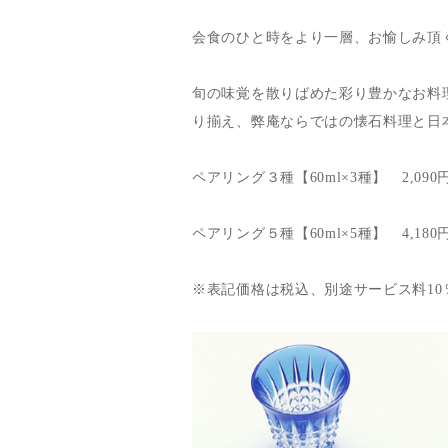
会食のひと時をより一層、お愉しみ頂
旬の味覚を散りばめた彩り豊かなお料
り揃え、弊庵ならではの懐石料理と日
ペアリング３種【60ml×3種】 2,090
ペアリング５種【60ml×5種】 4,180
※表記価格は税込、別途サービス料10